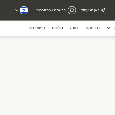
לאן מגיעים?
הרשמה / התחברות
ון
נברסקה
דווזה
סלטים
קפואים
מעדנייה