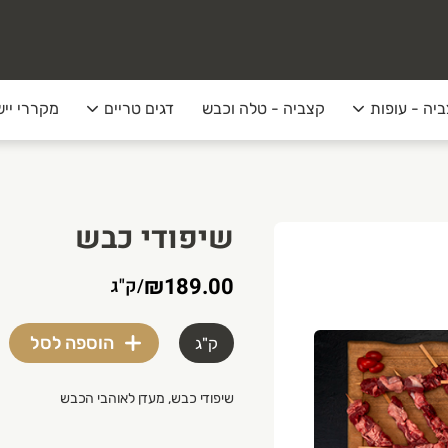
יה - עופות
קצביה - טלה וכבש
דגים טריים
מקררי ייש
שיפודי כבש
₪189.00
/
ק"ג
הוספה לסל
ק"ג
שיפודי כבש, מעדן לאוהבי הכבש