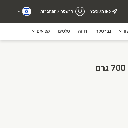
לאן מגיעים?
הרשמה / התחברות
ון
נברסקה
דווזה
סלטים
קפואים
מעדנייה
מחית עגבניות קלה 700 גרם