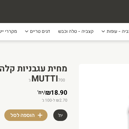
יה - עופות
קצביה - טלה וכבש
דגים טריים
מקררי ייש
MUTTI
700
ג׳
₪18.90
/
יח'
₪2.70 ל-100 ג׳
הוספה לסל
יח'