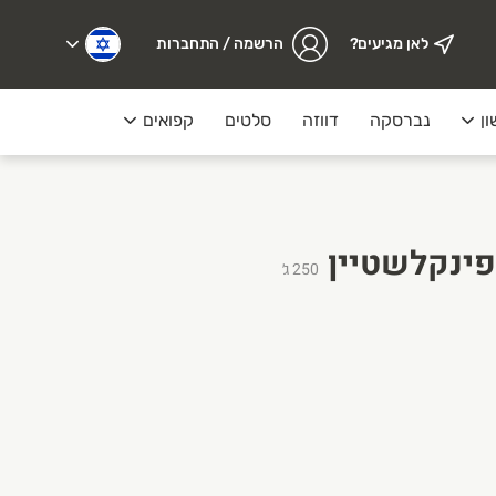
לאן מגיעים?
הרשמה / התחברות
ון
נברסקה
דווזה
סלטים
קפואים
מעדנייה
פינקלשטיין
250
ג׳