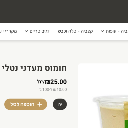
יה - עופות
קצביה - טלה וכבש
דגים טריים
מקררי ייש
חומוס מעדני נטלי 
₪25.00
/
יח'
₪10.00 ל-100 ג׳
הוספה לסל
יח'