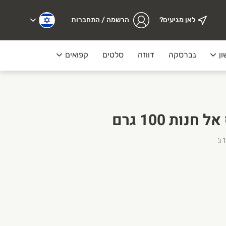
לאן מגיעים?
הרשמה / התחברות
ון
נברסקה
דווזה
סלטים
קפואים
מעדנייה
תערובת תיבול ראס אל חנות 100 גרם
ג׳