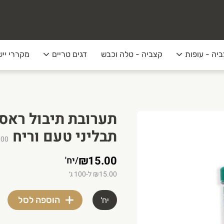
יה - עופות
קצביה - טלה וכבש
דגים טריים
מקררי ייש
תבליני טעם וריח
100
₪15.00
/
יח'
₪15.00 ל-100 ג׳
הוספה לסל
יח'