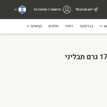
לאן מגיעים?
הרשמה / התחברות
ון
נברסקה
דווזה
סלטים
קפואים
מעדנייה
מלח לימון 100% 170 גרם תבליני