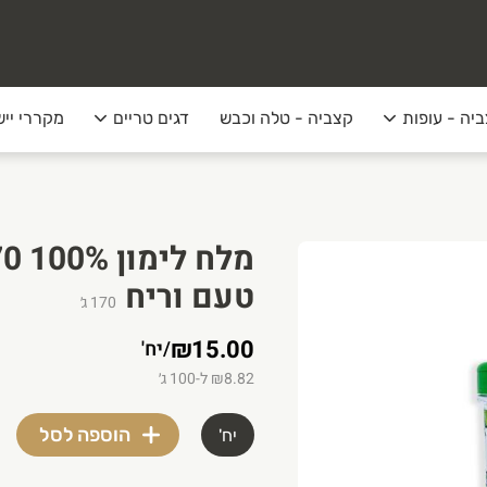
יה - עופות
קצביה - טלה וכבש
דגים טריים
מקררי ייש
טעם וריח
170
ג׳
₪15.00
/
יח'
₪8.82 ל-100 ג׳
הוספה לסל
יח'