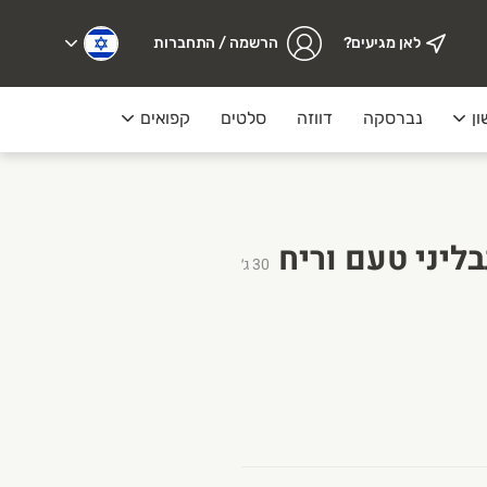
לאן מגיעים?
הרשמה / התחברות
ון
נברסקה
דווזה
סלטים
קפואים
מעדנייה
30
ג׳