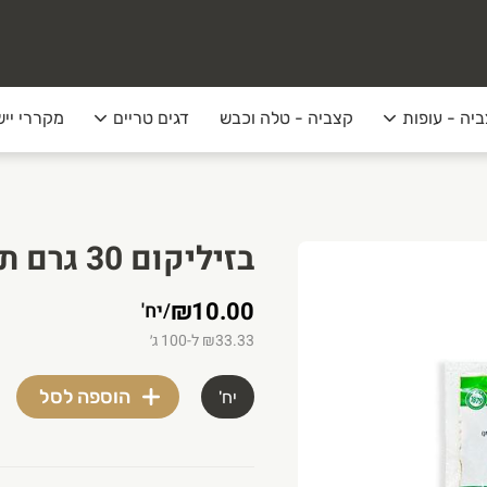
יה - עופות
קצביה - טלה וכבש
דגים טריים
מקררי ייש
בזיליקום 30 גרם תבליני טעם וריח
₪10.00
/
יח'
₪33.33 ל-100 ג׳
הוספה לסל
יח'