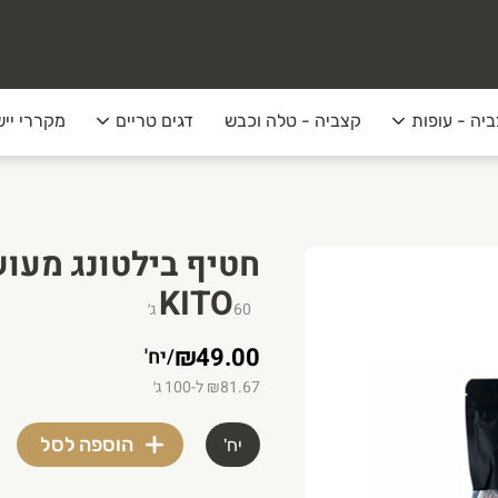
יה - עופות
קצביה - טלה וכבש
דגים טריים
מקררי ייש
KITO
60
ג׳
₪49.00
/
יח'
₪81.67 ל-100 ג׳
הוספה לסל
יח'