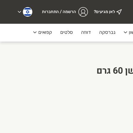
לאן מגיעים?
הרשמה / התחברות
ון
נברסקה
דווזה
סלטים
קפואים
מעדנייה
חטיף בילטונג מעושן 60 גרם