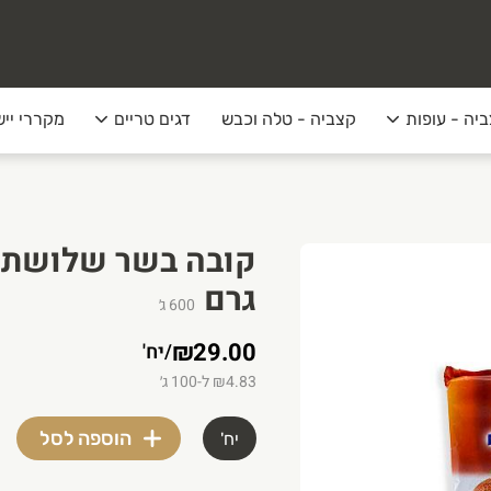
יה - עופות
קצביה - טלה וכבש
דגים טריים
מקררי ייש
גרם
600
ג׳
₪29.00
/
יח'
₪4.83 ל-100 ג׳
הוספה לסל
יח'