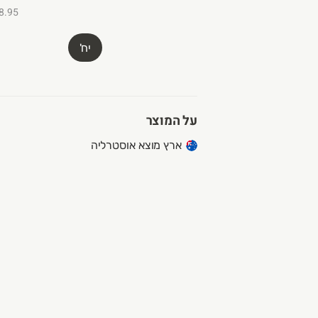
₪18.95 ל-
יח'
על המוצר
ארץ מוצא אוסטרליה