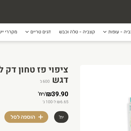
יה - עופות
קצביה - טלה וכבש
דגים טריים
מקררי ייש
דגש
600
ג׳
₪39.90
/
יח'
₪6.65 ל-100 ג׳
הוספה לסל
יח'