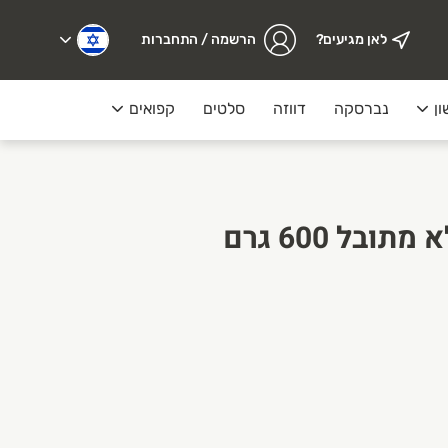
לאן מגיעים?
הרשמה / התחברות
ון
נברסקה
דווזה
סלטים
קפואים
מעדנייה
ציפוי פז טחון דק לא מתובל 600 גרם